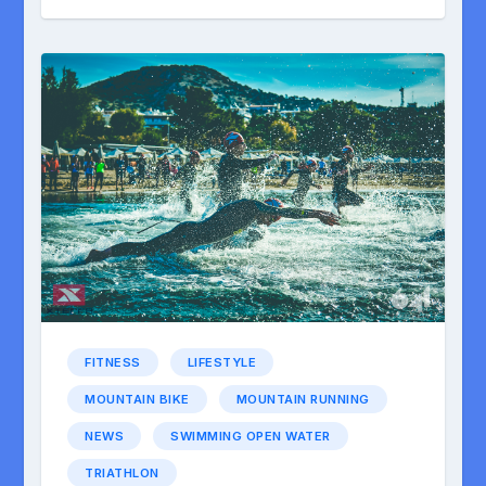
FITNESS
LIFESTYLE
MOUNTAIN BIKE
MOUNTAIN RUNNING
NEWS
SWIMMING OPEN WATER
TRIATHLON