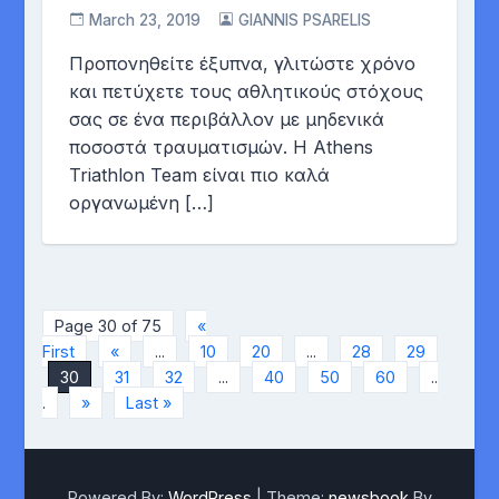
March 23, 2019
GIANNIS PSARELIS
Προπονηθείτε έξυπνα, γλιτώστε χρόνο
και πετύχετε τους αθλητικούς στόχους
σας σε ένα περιβάλλον με μηδενικά
ποσοστά τραυματισμών. H Athens
Triathlon Team είναι πιο καλά
οργανωμένη […]
Page 30 of 75
«
First
«
...
10
20
...
28
29
30
31
32
...
40
50
60
..
.
»
Last »
Powered By:
WordPress
|
Theme:
newsbook
By