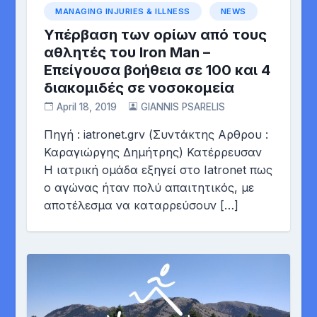
MANAGING INJURIES & ILLNESS
NEWS
Υπέρβαση των ορίων από τους
αθλητές του Iron Man –
Επείγουσα βοήθεια σε 100 και 4
διακομιδές σε νοσοκομεία
April 18, 2019
GIANNIS PSARELIS
Πηγή : iatronet.grv (Συντάκτης Αρθρου :
Καραγιώργης Δημήτρης) Κατέρρευσαν
Η ιατρική ομάδα εξηγεί στο Iatronet πως
ο αγώνας ήταν πολύ απαιτητικός, με
αποτέλεσμα να καταρρεύσουν […]