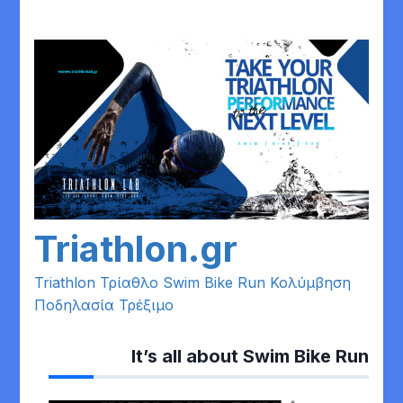
Skip
to
content
Triathlon.gr
Triathlon Τρίαθλο Swim Bike Run Κολύμβηση
Ποδηλασία Τρέξιμο
It’s all about Swim Bike Run