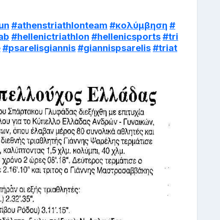
un
#athenstriathlonteam
#κολύμβηση
#
lab
#hellenictriathlon
#hellenicsports
#tri
e
#psarelisgiannis
#giannispsarelis
#triat