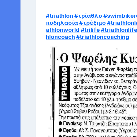
#triathlon
#τρίαθλο
#swimbiker
ποδηλασία
#τρέξιμο
#triathlon
athlonworld
#trilife
#triathlonlif
hloncoach
#triathloncoaching