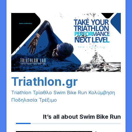
Skip
to
content
Triathlon.gr
Triathlon Τρίαθλο Swim Bike Run Κολύμβηση
Ποδηλασία Τρέξιμο
It’s all about Swim Bike Run