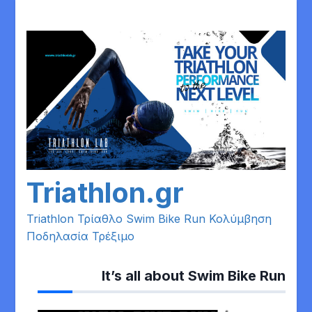
Skip
to
content
Triathlon.gr
Triathlon Τρίαθλο Swim Bike Run Κολύμβηση
Ποδηλασία Τρέξιμο
It’s all about Swim Bike Run