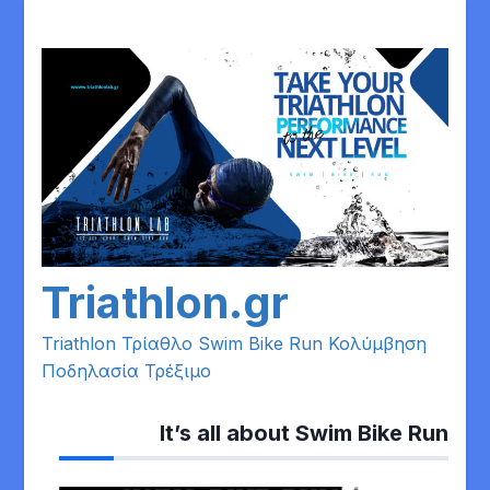
Skip
to
content
Triathlon.gr
Triathlon Τρίαθλο Swim Bike Run Κολύμβηση
Ποδηλασία Τρέξιμο
It’s all about Swim Bike Run