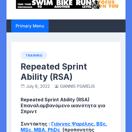
Primary Menu
TRAINING
Repeated Sprint
Ability (RSA)
July 8, 2022
GIANNIS PSARELIS
Repeated
Sprint
Ability
(
RSA
)
Επαναλαμβανόμενο ικανότητα για
Σπριντ
Συντάκτης :
Γιάννης Ψαρέλης, BSc,
MSc, MBA, PhDc
(προπονητής