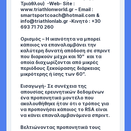
Τριάθλου) -Web- Site :
www.triathlonworld.gr – Email :
smartsportcoach@hotmail.com &
info@triathlonlab.gr -Κινητό : +30
693 71 70 260
Ορισμός
– H ικανότητα να μπορεί
κάποιος να επαναλαμβάνει την
καλύτερη δυνατή απόδοση σε σπριντ
που διαρκούν μέχρι και 10” και τα
οποία διαχωρίζονται από μικρές
περιόδους ξεκούρασης διάρκειας
μικρότερης ή ίσης των 60”.
Εισαγωγή-
Σε συνέχεια της
απουσίας ερευνητικών δεδομένων
ένα προπονητικό μοντέλο που
ακολουθήθηκε ήταν ότι ο τρόπος για
να προπονήσει κάποιος το RSA είναι
να κάνει επαναλαμβανόμενα σπριντ.
Βελτιώνοντας προπονητικά τους