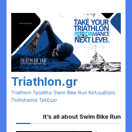
Skip
to
content
Triathlon.gr
Triathlon Τρίαθλο Swim Bike Run Κολύμβηση
Ποδηλασία Τρέξιμο
It’s all about Swim Bike Run