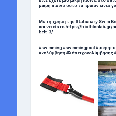
Είτε έχετε μία μικρή πισίνα στο σπίτ
μικρή πισίνα αυτό το προϊόν είναι γι
Με τη χρήση της Stationary Swim B
και να είστε.https://triathlonlab.gr
belt-3/
#swimming #swimmingpool #μικρήπισ
#κολύμβηση #λάστιχοκολύμβησης #