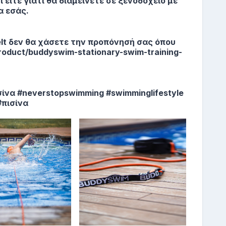
ι είτε γιατί θα διαμείνετε σε ξενοδοχείο με
α εσάς.
elt δεν θα χάσετε την προπόνησή σας όπου
/product/buddyswim-stationary-swim-training-
ίνα #neverstopswimming #swimminglifestyle
πισίνα