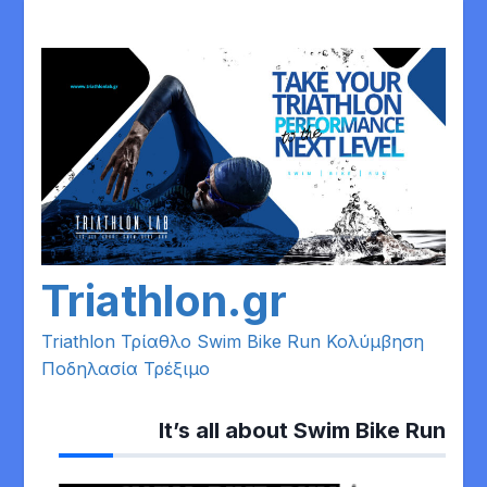
Skip
to
content
Triathlon.gr
Triathlon Τρίαθλο Swim Bike Run Κολύμβηση
Ποδηλασία Τρέξιμο
It’s all about Swim Bike Run