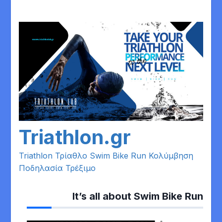
Skip
to
content
Triathlon.gr
Triathlon Τρίαθλο Swim Bike Run Κολύμβηση
Ποδηλασία Τρέξιμο
It’s all about Swim Bike Run